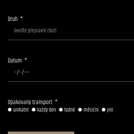
Druh
Datum
Opakovaný transport
unikátní
každý den
týdně
měsíční
jiní